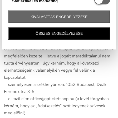
Statisztikai és marketing
tájékoztatja.
KIVÁLASZTÁS ENGEDÉLYEZÉSE
ÖSSZES ENGEDÉLYEZÉSE
6. Panaszkezelés
6.1. Amennyiben úgy véli, hogy személyes adatait az
Ostermann Forma 1 Kft. nem a tájékoztatóban jelzetteknek
megfelelően kezelte, illetve a jogait maradéktalanul nem
tudta érvényesíteni, úgy kérném, hogy a következő
elérhetőségeink valamelyikén vegye fel velünk a
kapcsolatot:
személyesen a székhelyünkön: 1052 Budapest, Deák
Ferenc utca 3-5.,
e-mail cím: office@gpticketshop.hu (a levél tárgyában
kérném, hogy az „Adatkezelés” szót legyenek szívesek
megjelölni)