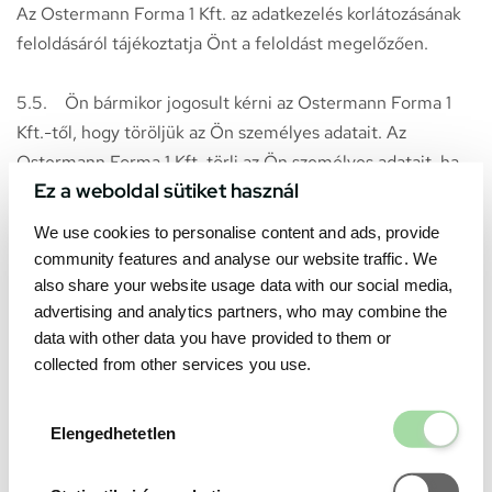
Az Ostermann Forma 1 Kft. az adatkezelés korlátozásának
feloldásáról tájékoztatja Önt a feloldást megelőzően.
5.5. Ön bármikor jogosult kérni az Ostermann Forma 1
Kft.-től, hogy töröljük az Ön személyes adatait. Az
Ostermann Forma 1 Kft. törli az Ön személyes adatait, ha
Ez a weboldal sütiket használ
az Ostermann Forma 1 Kft.-nek nincs szüksége a
személyes adatokra abból a célból, amely célból gyűjtötte
We use cookies to personalise content and ads, provide
vagy kezelte,
community features and analyse our website traffic. We
a személyes adatait jogellenesen kezelték vagy
also share your website usage data with our social media,
az Ostermann Forma 1 Kft. jogi kötelezettsége
advertising and analytics partners, who may combine the
data with other data you have provided to them or
teljesítéséhez köteles a személyes adatokat törölni.
collected from other services you use.
Az Ostermann Forma 1 Kft. az adatkezeléssel kapcsolatos
Elengedhetetl
kérelmeket azok benyújtásától számított legfeljebb 30
Elengedhetetlen
napon belül kivizsgálja, annak megalapozottságáról
Statisztikai é
döntést hoz, és döntéséről a kérelmezőt írásban